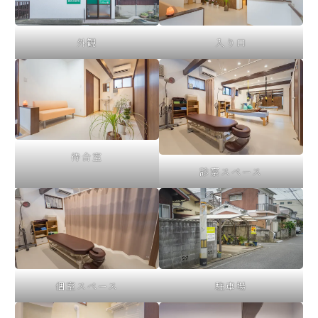
外観
入り口
待合室
診察スペース
個室スペース
駐車場