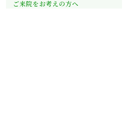
ご来院をお考えの方へ
特異な症状でお悩みの方、色んな治療院へ足を運ん
だが、一向に症状が改善されなかった方。数多くの
ご来院いただいた方と関わる中で、やはり鍼灸治療
で改善の兆しを見せることが、当院としての使命で
あると痛感しました。だからこそ「
痛くないはり治
療
」なんて、当院では言いません。「
原因は深いと
ころにある
」という考えのもと、長い鍼を使用し
て、身体の深部まで届かせます。
当院の施術で、より良い健康な身体づくりに繋がり