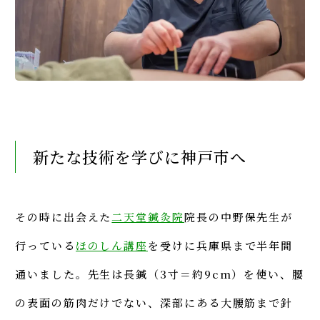
新たな技術を学びに神戸市へ
その時に出会えた
二天堂鍼灸院
院長の中野保先生が
行っている
ほのしん講座
を受けに兵庫県まで半年間
通いました。先生は長鍼（3寸＝約9cm）を使い、腰
の表面の筋肉だけでない、深部にある大腰筋まで針